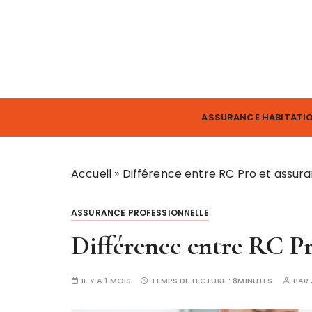
P
a
s
s
e
Assurance, Banque, Finance, Investissemen
Assurance
r
a
ASSURANCE HABITATI
u
c
o
Accueil
»
Différence entre RC Pro et assura
n
t
ASSURANCE PROFESSIONNELLE
e
n
Différence entre RC Pr
u
IL Y A 1 MOIS
TEMPS DE LECTURE :
8MINUTES
PAR