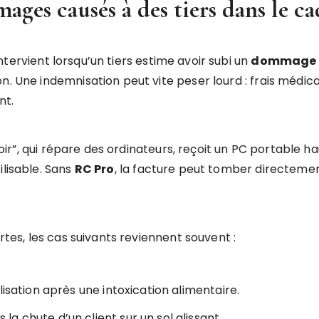
ges causés à des tiers dans le cad
ntervient lorsqu’un tiers estime avoir subi un
dommage
n. Une indemnisation peut vite peser lourd : frais médica
nt.
Lenoir”, qui répare des ordinateurs, reçoit un PC portabl
ilisable. Sans
RC Pro
, la facture peut tomber directement
ertes, les cas suivants reviennent souvent :
lisation après une intoxication alimentaire.
 chute d’un client sur un sol glissant.