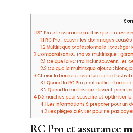
So
1
RC Pro et assurance multirisque profession
1.1
RC Pro : couvrir les dommages causés à 
1.2
Multirisque professionnelle : protéger l
2
Comparaison RC Pro vs multirisque : garant
2.1
Ce que la RC Pro inclut souvent… et ce
2.2
Ce que la multirisque ajoute : biens, p
3
Choisir la bonne couverture selon l’activit
3.1
Quand la RC Pro peut suffire (temporair
3.2
Quand la multirisque devient prioritai
4
Démarches pour souscrire et optimiser l
4.1
Les informations à préparer pour un de
4.2
Les pièges à éviter pour ne pas paye
RC Pro et assurance mu