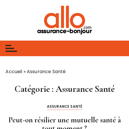
P
a
s
s
e
Assurance
Assurance, Banque, Finance, Investissement
r
a
u
c
o
Accueil
»
Assurance Santé
n
t
Catégorie :
Assurance Santé
e
n
u
ASSURANCE SANTÉ
Peut-on résilier une mutuelle santé à
tout moment ?