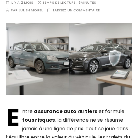
IL Y A 2 MOIS
TEMPS DE LECTURE :
6MINUTES
PAR
JULIEN MOREL
LAISSEZ UN COMMENTAIRE
E
ntre
assurance auto
au
tiers
et formule
tous risques
, la différence ne se résume
jamais à une ligne de prix. Tout se joue dans
l’équilibre entre la valeur du véhicule, les trajets du