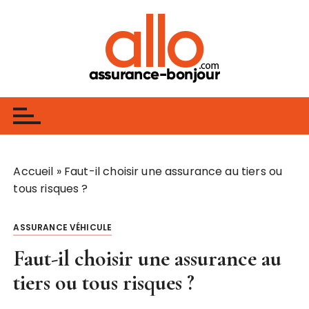
P
a
s
s
e
Assurance
Assurance, Banque, Finance, Investissement
r
a
u
c
o
Accueil
»
Faut-il choisir une assurance au tiers ou
n
tous risques ?
t
e
ASSURANCE VÉHICULE
n
u
Faut-il choisir une assurance au
tiers ou tous risques ?