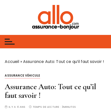
P
a
s
s
e
Assurance
Assurance, Banque, Finance, Investissement
r
a
u
c
o
Accueil
»
Assurance Auto: Tout ce qu’il faut savoir !
n
t
ASSURANCE VÉHICULE
e
n
Assurance Auto: Tout ce qu’il
u
faut savoir !
IL Y A 4 ANS
TEMPS DE LECTURE :
3MINUTES